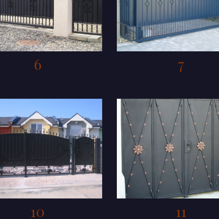
6
7
10
11