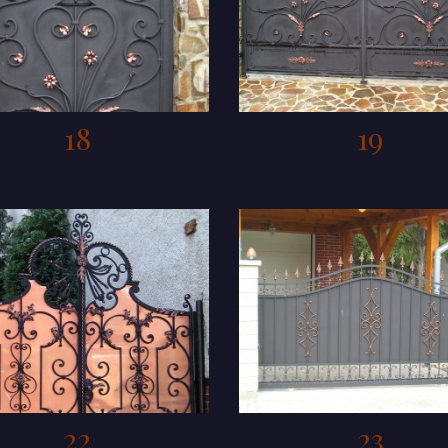
18
19
22
23