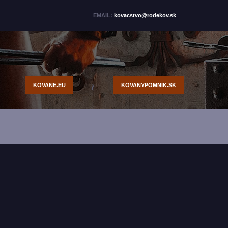
EMAIL:
kovacstvo@rodekov.sk
KOVANE.EU
KOVANYPOMNIK.SK