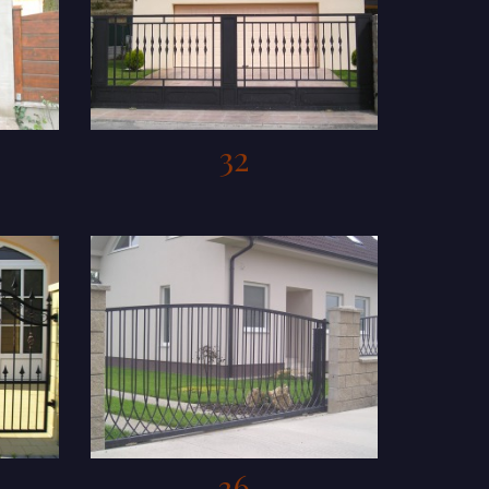
32
36