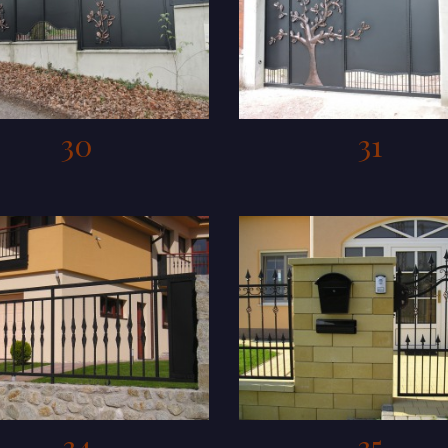
30
31
34
35